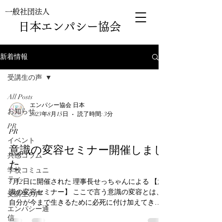
一般社団法人
日本エンパシー協会
新着情報
受講生の声
All Posts
エンパシー協会 日本
お知らせ
2023年8月15日
読了時間: 3分
PR
PR
イベント
意識の変容セミナー開催しまし
共感コラム
た
学校コミュニ
ティ
7月2日に開催された 理事長せっちゃんによる 【意
識の変容セミナー】 ここで言う意識の変容とは、
受講生の声
自分が今まで生きるために必死に付け加えてきた
エンパシー通
ものたちをいったん引きはがし、客観的に眺め、
信