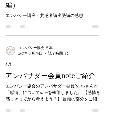
2023年5月23日
読了時間: 3分
受講生の声
講座受講の感想（初級～上級
編）
エンパシー講座・共感者講座受講の感想
エンパシー協会 日本
2023年5月16日
読了時間: 1分
PR
アンバサダー会員noteご紹介
エンパシー協会のアンバサダー会員itsukoさんが
「感情」についてnoteを執筆しました。 【感情を
感じきってから考えよう？】 冒頭の部分をご紹
介・・・ 「自分にどんな感情があるかわかってい