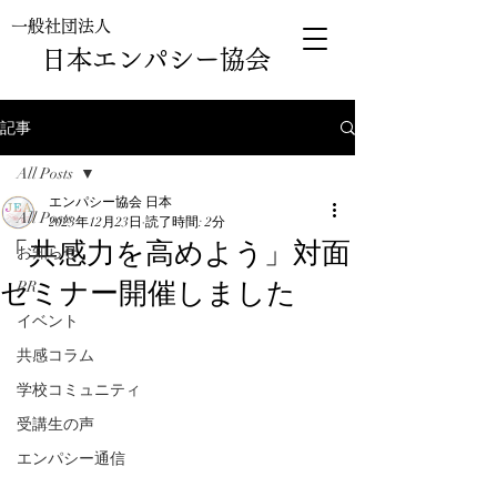
一般社団法人
日本エンパシー協会
記事
All Posts
エンパシー協会 日本
All Posts
2023年12月23日
読了時間: 2分
「共感力を高めよう」対面
お知らせ
セミナー開催しました
PR
イベント
共感コラム
学校コミュニティ
受講生の声
エンパシー通信