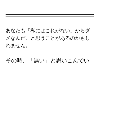
あなたも「私にはこれがない」からダ
メなんだ、と思うことがあるのかもし
れません。
その時、「無い」と思いこんでい
るものには、あなたの願いが「在
る」。
「無い」の奥に何が「在る」の
か、探してみると自分を大切にで
きる時間が増えますね。
最後までお読み頂きありがとうご
ざいました。