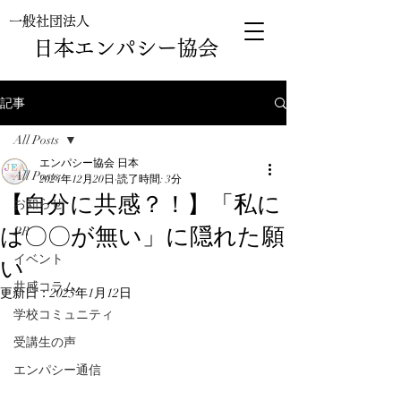
一般社団法人
日本エンパシー協会
記事
All Posts
エンパシー協会 日本
All Posts
2024年12月20日
読了時間: 3分
【自分に共感？！】「私に
お知らせ
は〇〇が無い」に隠れた願
PR
い
イベント
共感コラム
更新日：
2025年1月12日
学校コミュニティ
受講生の声
エンパシー通信