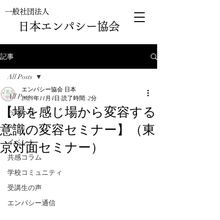
一般社団法人
日本エンパシー協会
記事
All Posts
エンパシー協会 日本
All Posts
2024年11月4日
読了時間: 2分
【場を感じ場から変容する
お知らせ
意識の変容セミナー】（東
PR
京対面セミナー）
イベント
共感コラム
学校コミュニティ
受講生の声
エンパシー通信