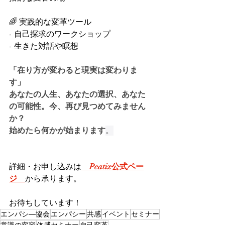
🌈 実践的な変革ツール
- 自己探求のワークショップ
- 生きた対話や瞑想
「在り方が変わると現実は変わりま
す」
あなたの人生、あなたの選択、あなた
の可能性。今、再び見つめてみません
か？
始めたら何かが始まります
。
詳細・お申し込みは
　Peatix公式ペー
ジ　
から承ります。
お待ちしています！
エンパシ―協会
エンパシー
共感
イベント
セミナー
意識の変容
体感セミナー
自己変革