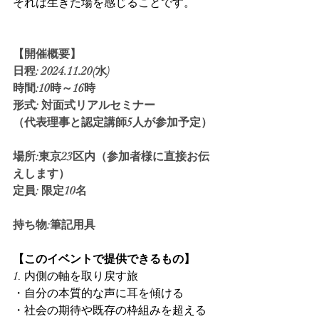
それは生きた場を感じることです。
【開催概要】
日程: 2024.11.20(水)
時間:10時～16時
形式: 対面式リアルセミナー
（代表理事と認定講師5人が参加予定）
場所:東京23区内（参加者様に直接お伝
えします）
定員: 限定10名
持ち物:筆記用具
【このイベントで提供できるもの】
1. 内側の軸を取り戻す旅
・自分の本質的な声に耳を傾ける
・社会の期待や既存の枠組みを超える