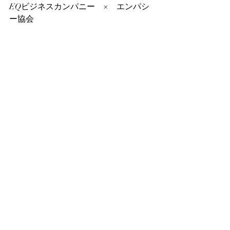
EQビジネスカンパニー　×　エンパシ
ー協会  