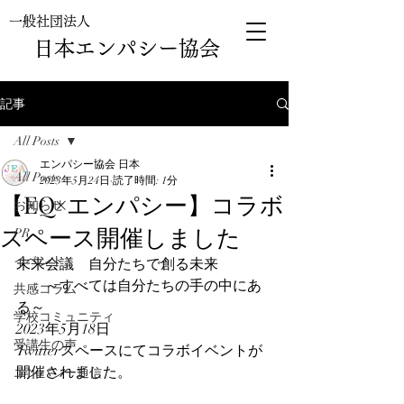
一般社団法人
日本エンパシー協会
記事
All Posts
エンパシー協会 日本
All Posts
2023年5月24日
読了時間: 1分
【EQ×エンパシー】コラボ
お知らせ
スペース開催しました
PR
イベント
未来会議　自分たちで創る未来
　　～すべては自分たちの手の中にあ
共感コラム
る～ 
学校コミュニティ
2023年5月18日
受講生の声
Twitterスペースにてコラボイベントが
開催されました。
エンパシー通信