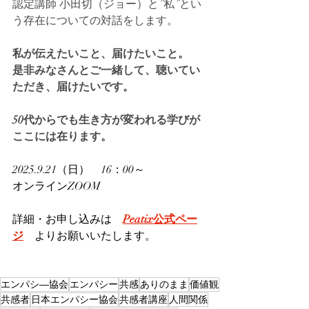
認定講師 小田切（ジョー）と”私”とい
う存在についての対話をします。
私が伝えたいこと、届けたいこと。　
是非みなさんとご一緒して、聴いてい
ただき、届けたいです。
50代からでも生き方が変われる学びが
ここには在ります。
2025.9.21（日）　16：00～
オンラインZOOM
詳細・お申し込みは　
Peatix公式ペー
ジ
　よりお願いいたします。　　
エンパシ―協会
エンパシー
共感
ありのまま
価値観
共感者
日本エンパシー協会
共感者講座
人間関係