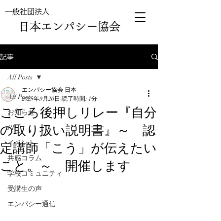
一般社団法人
日本エンパシー協会
記事
All Posts
エンパシー協会 日本
All Posts
2025年9月20日
読了時間: 1分
こころ後押しリレー『自分
お知らせ
の取り扱い説明書』～ 認
PR
定講師「こう」が伝えたい
イベント
共感コラム
こと。～ 開催します
学校コミュニティ
受講生の声
エンパシー通信