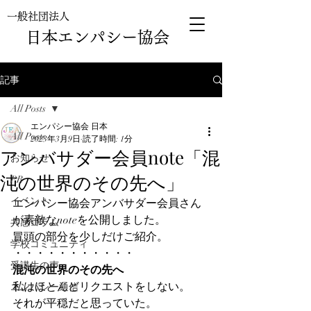
一般社団法人
日本エンパシー協会
記事
All Posts
エンパシー協会 日本
All Posts
2023年3月9日
読了時間: 1分
アンバサダー会員note「混
お知らせ
沌の世界のその先へ」
PR
イベント
エンパシー協会アンバサダー会員さん
が素敵なnoteを公開しました。
共感コラム
冒頭の部分を少しだけご紹介。 
学校コミュニティ
・・・・・・・・・・・ 
受講生の声
混沌の世界のその先へ
私はほとんどリクエストをしない。
エンパシー通信
それが平穏だと思っていた。 