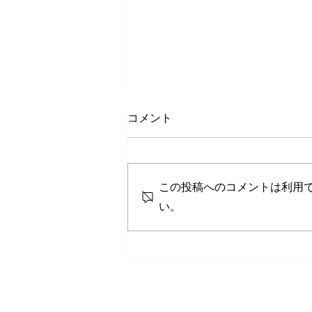
コメント
この投稿へのコメントは利用
い。
「心の安全領域」公開講座
（参加者の感想）