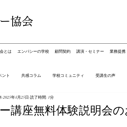
ー協会
会とは
エンパシーの学校
顧問契約
講演・セミナー
業務提携
ベント
共感コラム
学校コミュニティ
受講生の声
本
2025年4月25日
読了時間: 1分
ー講座無料体験説明会の