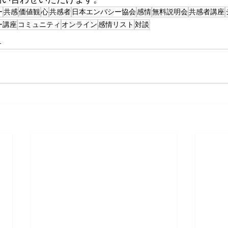
ー
共感
価値観
心
共感者
日本エンパシー協会
感情
無料説明会
共感者講座
ー講座
コミュニティ
オンライン
感情リスト
対談
ト