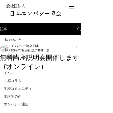
一般社団法人
日本エンパシー協会
記事
All Posts
エンパシー協会 日本
All Posts
2024年3月29日
読了時間: 1分
無料講座説明会開催します
お知らせ
（オンライン）
PR
イベント
共感コラム
学校コミュニティ
受講生の声
エンパシー通信