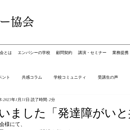
ー協会
会とは
エンパシーの学校
顧問契約
講演・セミナー
業務提携
ベント
共感コラム
学校コミュニティ
受講生の声
本
2023年1月31日
読了時間: 2分
いました「発達障がいと
め会様にて、