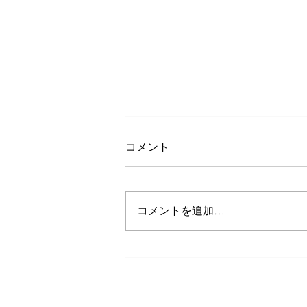
コメント
コメントを追加…
「心の安全領域」公開講座
（参加者の感想）