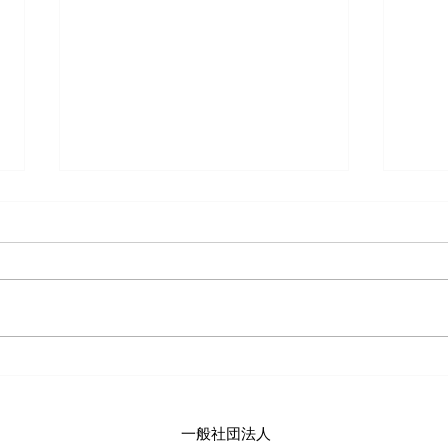
「こころの安全領域」公開講
能率
座のお知らせ
いた
一般社団法人