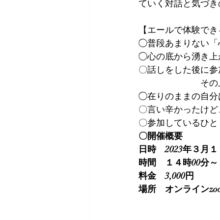
ていく対話と気づき
【エールで体験でき
◯普段あまりない「
◯心の底から湧き上
〇話しをした後に参
　　　　　　　その
◯在りのままの自分
〇言い辛かったけど
〇参加しているひと
〇開催概要
日時　2023年３月
時間　１４時00分
料金　3,000円
場所　オンラインzo